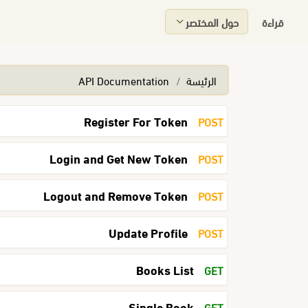
قراءة
حول المختصر
الرئيسة
API Documentation
Register For Token
POST
Login and Get New Token
POST
Logout and Remove Token
POST
Update Profile
POST
Books List
GET
Single Book
GET